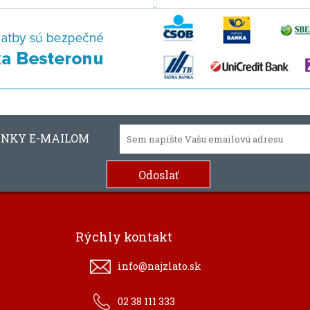
INKY E-MAILOM
Rýchly kontakt
info@najzlato.sk
02 38 111 333