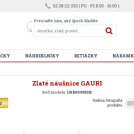
02 38 111 333 ( PO - PI 8:00 - 16:00 )
Prezraďte nám, aký šperk hľadáte
ÚČKY
NÁHRDELNÍKY
RETIAZKY
NÁRAMK
Zlaté náušnice GAURI
Kód modelu:
1NB00955SK
Reálna fotografia
produktu