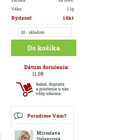
Záruka:
24 mes.
Váha:
1.1g
Rýdzosť:
14kt
20 - skladom
Do košíka
Dátum doručenia:
11.08
Poradíme Vám?
Miroslava
Oslancová