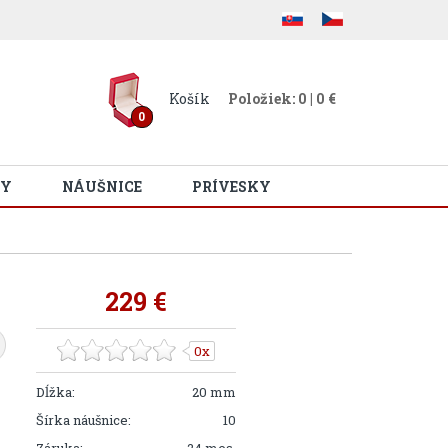
Košík
Položiek: 0 | 0 €
0
Y
NÁUŠNICE
PRÍVESKY
229 €
0x
Dĺžka:
20 mm
Šírka náušnice:
10