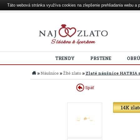
Táto webová stránka využíva cookies na zlepšenie prehliadania webu a p
Prihlásenie
|
Registrácia
TRENDY
PRSTENE
OBR
»
»
»
Náušnice
Žlté zlato
Zlaté náušnice HATRIA s
Späť