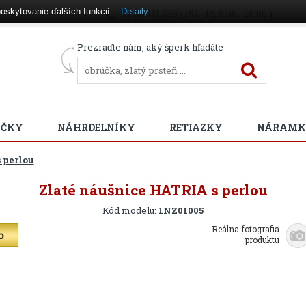
oskytovanie ďalších funkcií.
Detaily
02 38 111 333 ( PO - PI 8:00 - 16:00 )
Prezraďte nám, aký šperk hľadáte
ÚČKY
NÁHRDELNÍKY
RETIAZKY
NÁRAMK
 perlou
Zlaté náušnice HATRIA s perlou
Kód modelu:
1NZ01005
Reálna fotografia
produktu