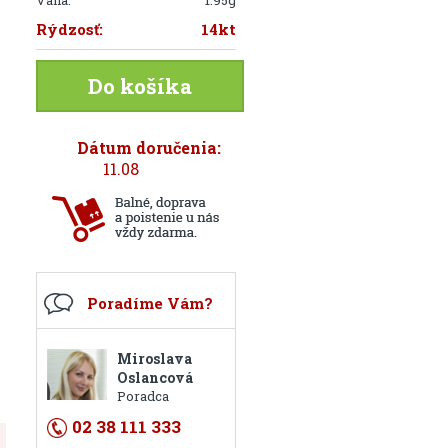
Váha:
1.95g
Rýdzosť:
14kt
Do košíka
Dátum doručenia:
11.08
Poradíme Vám?
Miroslava
Oslancová
Poradca
02 38 111 333