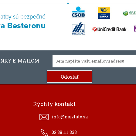
INKY E-MAILOM
Rýchly kontakt
info@najzlato.sk
02 38 111 333