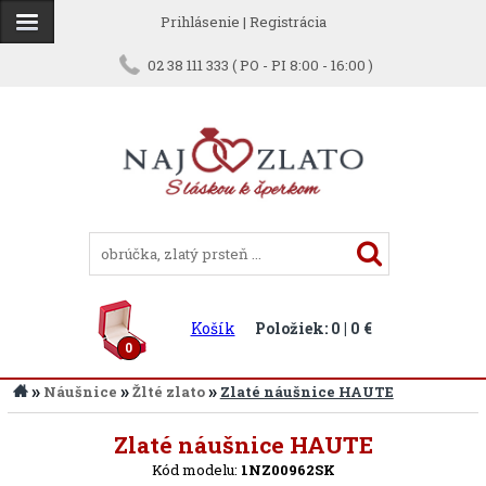
Prihlásenie
|
Registrácia
02 38 111 333 ( PO - PI 8:00 - 16:00 )
Košík
Položiek: 0 | 0 €
0
»
»
»
Náušnice
Žlté zlato
Zlaté náušnice HAUTE
Späť
Zlaté náušnice HAUTE
Kód modelu:
1NZ00962SK