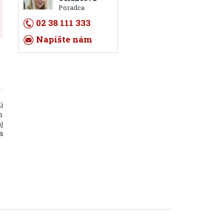
Poradca
02 38 111 333
Napíšte nám
ú
m
j
a