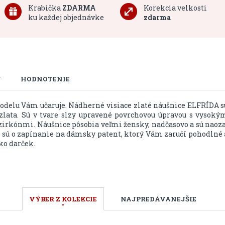
Krabička
ZDARMA
Korekcia velkosti
ku každej objednávke
zdarma
U
HODNOTENIE
modelu Vám učaruje. Nádherné visiace zlaté náušnice ELFRÍDA s
zlata. Sú v tvare slzy upravené povrchovou úpravou s vysoký
irkónmi. Náušnice pôsobia veľmi žensky, nadčasovo a sú naoza
 sú o zapínanie na dámsky patent, ktorý Vám zaručí pohodlné 
ko darček.
VÝBER Z KOLEKCIE
NAJPREDÁVANEJŠIE