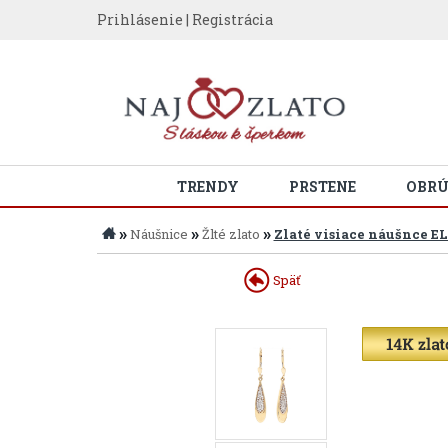
Prihlásenie
|
Registrácia
TRENDY
PRSTENE
OBR
»
»
»
Náušnice
Žlté zlato
Zlaté visiace náušnce E
Späť