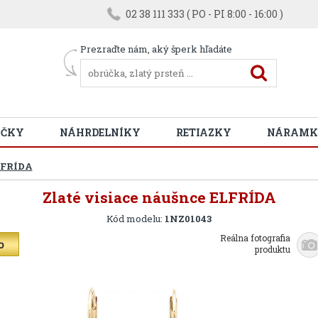
02 38 111 333 ( PO - PI 8:00 - 16:00 )
Prezraďte nám, aký šperk hľadáte
ÚČKY
NÁHRDELNÍKY
RETIAZKY
NÁRAMK
LFRÍDA
Zlaté visiace náušnce ELFRÍDA
Kód modelu:
1NZ01043
Reálna fotografia
produktu