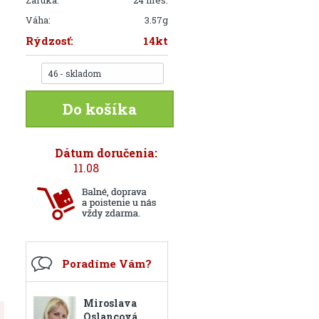
Záruka:
24 mes.
Váha:
3.57g
Rýdzosť:
14kt
46 - skladom
Do košíka
Dátum doručenia:
11.08
Poradíme Vám?
Miroslava
Oslancová