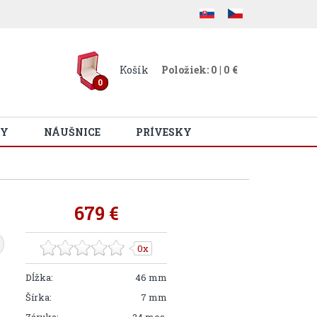
Košík
Položiek: 0 | 0 €
0
Y
NÁUŠNICE
PRÍVESKY
679 €
0x
Dĺžka:
46 mm
Šírka:
7 mm