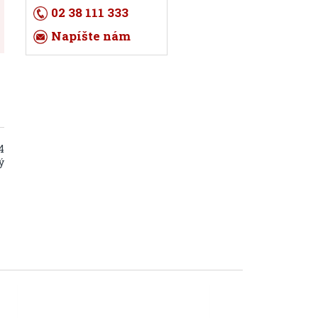
02 38 111 333
Napíšte nám
4
ý