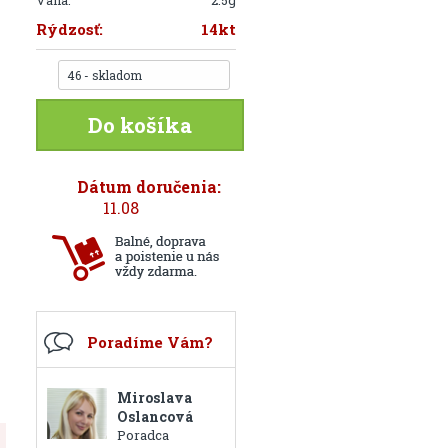
Váha:
2.5g
Rýdzosť:
14kt
46 - skladom
Do košíka
Dátum doručenia:
11.08
Poradíme Vám?
Miroslava
Oslancová
Poradca