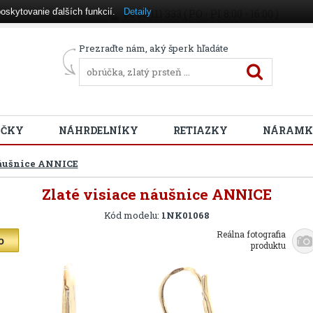
oskytovanie ďalších funkcií.
Detaily
02 38 111 333 ( PO - PI 8:00 - 16:00 )
Prezraďte nám, aký šperk hľadáte
ÚČKY
NÁHRDELNÍKY
RETIAZKY
NÁRAMK
náušnice ANNICE
Zlaté visiace náušnice ANNICE
Kód modelu:
1NK01068
Reálna fotografia
produktu