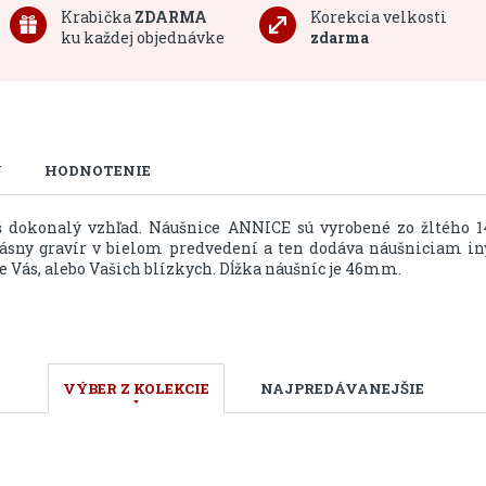
Krabička
ZDARMA
Korekcia velkosti
ku každej objednávke
zdarma
U
HODNOTENIE
š dokonalý vzhľad. Náušnice ANNICE sú vyrobené zo žltého 1
rásny gravír v bielom predvedení a ten dodáva náušniciam in
 Vás, alebo Vašich blízkych. Dĺžka náušníc je 46mm.
VÝBER Z KOLEKCIE
NAJPREDÁVANEJŠIE