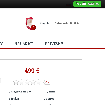
Povoliť cookies
Košík
Položiek: 0 | 0 €
0
Y
NÁUŠNICE
PRÍVESKY
499 €
0x
Vnútorná šírka:
7 mm
Záruka:
24 mes.