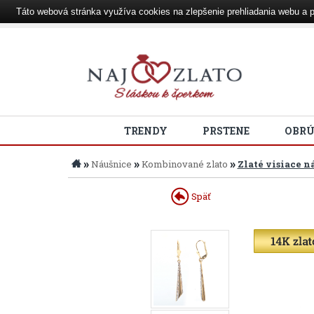
Táto webová stránka využíva cookies na zlepšenie prehliadania webu a p
Prihlásenie
|
Registrácia
TRENDY
PRSTENE
OBR
»
»
»
Náušnice
Kombinované zlato
Zlaté visiace 
Späť