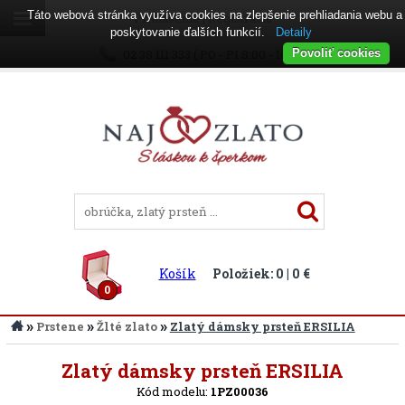
Táto webová stránka využíva cookies na zlepšenie prehliadania webu a
Prihlásenie
|
Registrácia
poskytovanie ďalších funkcií.
Detaily
02 38 111 333 ( PO - PI 8:00 - 16:00 )
Povoliť cookies
Košík
Položiek: 0 | 0 €
0
»
»
»
Prstene
Žlté zlato
Zlatý dámsky prsteň ERSILIA
Späť
Zlatý dámsky prsteň ERSILIA
Kód modelu:
1PZ00036