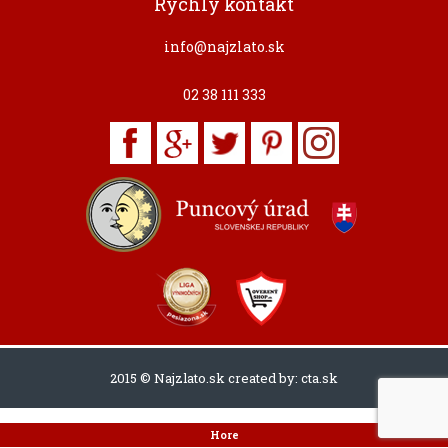
Rýchly kontakt
info@najzlato.sk
02 38 111 333
2015 © Najzlato.sk created by:
cta.sk
Hore