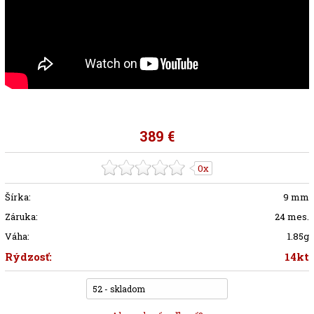
389 €
0x
Šírka:
9 mm
Záruka:
24 mes.
Váha:
1.85g
Rýdzosť:
14kt
52 - skladom