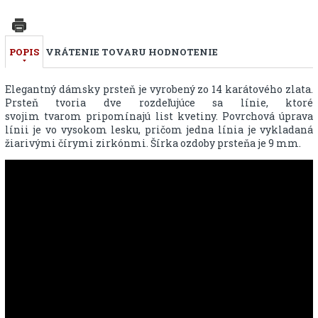
POPIS
VRÁTENIE TOVARU
HODNOTENIE
Elegantný dámsky prsteň je vyrobený zo 14 karátového zlata.
Prsteň tvoria dve rozdeľujúce sa línie, ktoré
svojim tvarom pripomínajú list kvetiny. Povrchová úprava
línii je vo vysokom lesku, pričom jedna línia je vykladaná
žiarivými čírymi zirkónmi. Šírka ozdoby prsteňa je 9 mm.