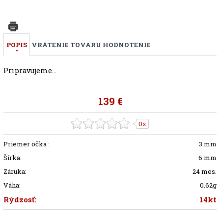
POPIS
VRÁTENIE TOVARU
HODNOTENIE
Pripravujeme...
139 €
0x
Priemer očka :
3 mm
Šírka:
6 mm
Záruka:
24 mes.
Váha:
0.62g
Rýdzosť:
14kt