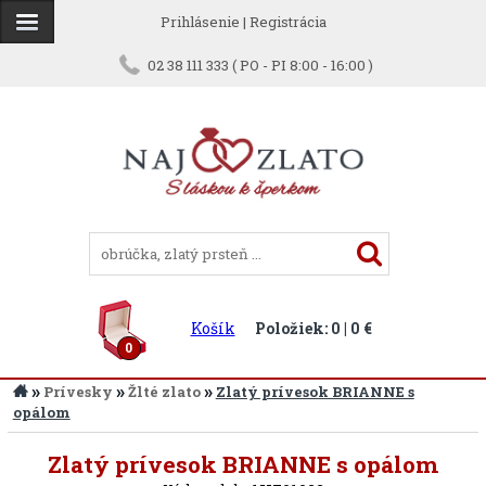
Prihlásenie
|
Registrácia
02 38 111 333 ( PO - PI 8:00 - 16:00 )
Košík
Položiek: 0 | 0 €
0
»
»
»
Prívesky
Žlté zlato
Zlatý prívesok BRIANNE s
opálom
Späť
Zlatý prívesok BRIANNE s opálom