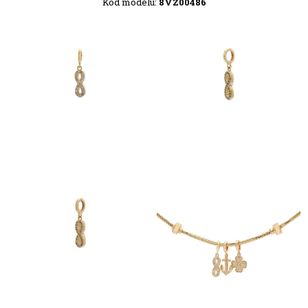
Kód modelu:
8VZ00486