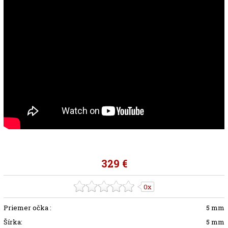
329 €
0x
Priemer očka :
5 mm
Šírka:
5 mm