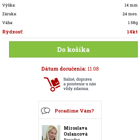
Výška:
14 mm
Záruka:
24 mes.
Váha:
1.58g
Rýdzosť:
14kt
Do košíka
Dátum doručenia:
11.08
Poradíme Vám?
Miroslava
Oslancová
Poradca