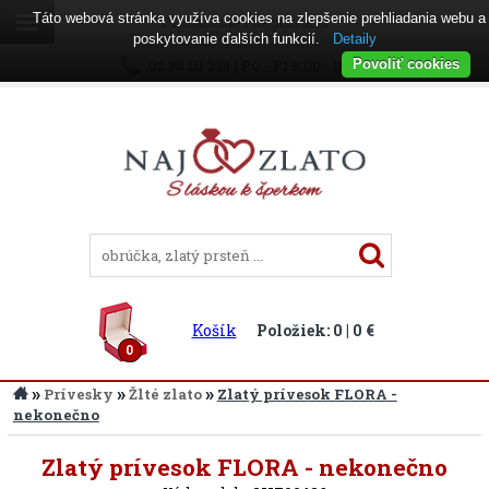
Táto webová stránka využíva cookies na zlepšenie prehliadania webu a
Prihlásenie
|
Registrácia
poskytovanie ďalších funkcií.
Detaily
02 38 111 333 ( PO - PI 8:00 - 16:00 )
Povoliť cookies
Košík
Položiek: 0 | 0 €
0
»
»
»
Prívesky
Žlté zlato
Zlatý prívesok FLORA -
nekonečno
Späť
Zlatý prívesok FLORA - nekonečno