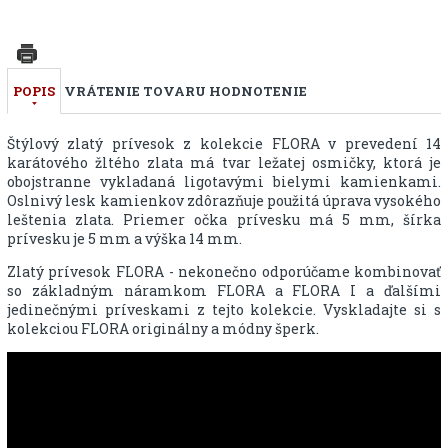
POPIS
VRÁTENIE TOVARU
HODNOTENIE
Štýlový zlatý prívesok z kolekcie FLORA v prevedení 14
karátového žltého zlata má tvar ležatej osmičky, ktorá je
obojstranne vykladaná ligotavými bielymi kamienkami.
Oslnivý lesk kamienkov zdôrazňuje použitá úprava vysokého
leštenia zlata. Priemer očka prívesku má 5 mm, šírka
prívesku je 5 mm a výška 14 mm.
Zlatý prívesok FLORA - nekonečno odporúčame kombinovať
so základným náramkom FLORA a FLORA I a ďalšími
jedinečnými príveskami z tejto kolekcie. Vyskladajte si s
kolekciou FLORA originálny a módny šperk.