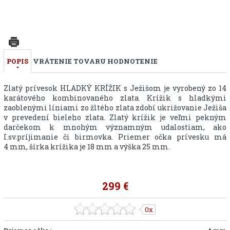
POPIS
VRÁTENIE TOVARU
HODNOTENIE
Zlatý prívesok HLADKÝ KRÍŽIK s Ježišom je vyrobený zo 14
karátového kombinovaného zlata. Krížik s hladkými
zaoblenými líniami zo žltého zlata zdobí ukrižovanie Ježiša
v prevedení bieleho zlata. Zlatý krížik je veľmi pekným
darčekom k mnohým významným udalostiam, ako
I.sv.príjimanie či birmovka. Priemer očka prívesku má
4 mm, šírka krížika je 18 mm a výška 25 mm.
299 €
0x