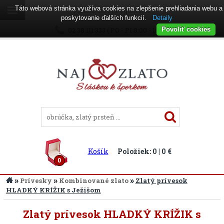
Táto webová stránka využíva cookies na zlepšenie prehliadania webu a
Prihlásenie
|
Registrácia
poskytovanie ďalších funkcií.
Detaily
02 38 111 333 ( PO - PI 8:00 - 16:00 )
Povoliť cookies
Košík
Položiek: 0 | 0 €
0
»
»
»
Prívesky
Kombinované zlato
Zlatý prívesok
HLADKÝ KRÍŽIK s Ježišom
Zlatý prívesok HLADKÝ KRÍŽIK s