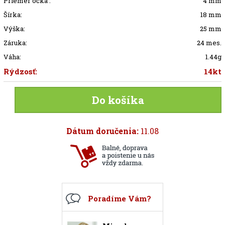
Priemer očka :
4 mm
Šírka:
18 mm
Výška:
25 mm
Záruka:
24 mes.
Váha:
1.44g
Rýdzosť:
14kt
Do košíka
Dátum doručenia:
11.08
Poradíme Vám?