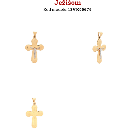
Späť
Ježišom
Kód modelu:
13VK00676