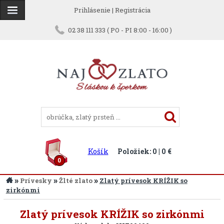
Prihlásenie
|
Registrácia
02 38 111 333 ( PO - PI 8:00 - 16:00 )
Košík
Položiek: 0 | 0 €
0
»
»
»
Prívesky
Žlté zlato
Zlatý prívesok KRÍŽIK so
zirkónmi
Späť
Zlatý prívesok KRÍŽIK so zirkónmi