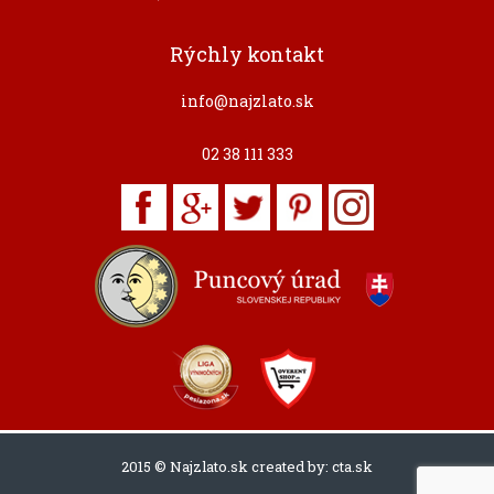
Rýchly kontakt
info@najzlato.sk
02 38 111 333
2015 © Najzlato.sk created by:
cta.sk