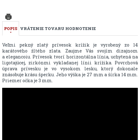
POPIS
VRÁTENIE TOVARU
HODNOTENIE
Veľmi pekný zlatý prívesok krížik je vyrobený zo 14
karátového žltého zlata. Zaujme Vás svojím dizajnom
a elegancoiu. Prívesok tvorí horizontálna línia, uchytená na
ligotajúcej, zirkónmi vykladanej línii krížika. Povrchová
úprava prívesku je vo vysokom lesku, ktorý dokonale
znásobuje krásu šperku. Jeho výška je 27 mm a šírka 14 mm.
Priemer očka je 3 mm.