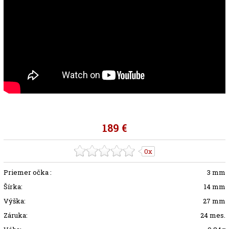
189 €
0x
Priemer očka :
3 mm
Šírka:
14 mm
Výška:
27 mm
Záruka:
24 mes.