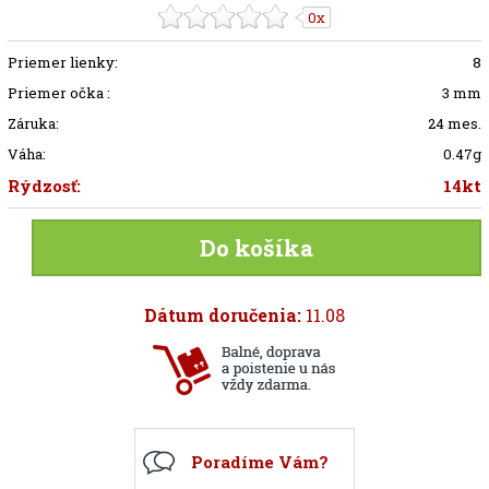
0x
Priemer lienky:
8
Priemer očka :
3 mm
Záruka:
24 mes.
Váha:
0.47g
Rýdzosť:
14kt
Do košíka
Dátum doručenia:
11.08
Poradíme Vám?