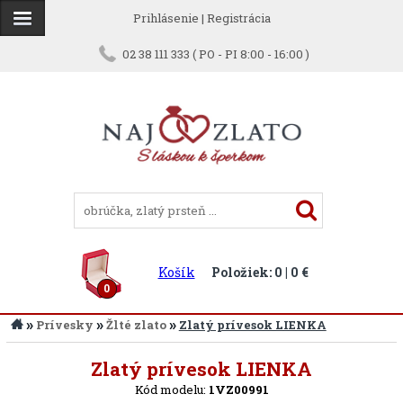
Prihlásenie
|
Registrácia
02 38 111 333 ( PO - PI 8:00 - 16:00 )
Košík
Položiek: 0 | 0 €
0
»
»
»
Prívesky
Žlté zlato
Zlatý prívesok LIENKA
Späť
Zlatý prívesok LIENKA
Kód modelu:
1VZ00991