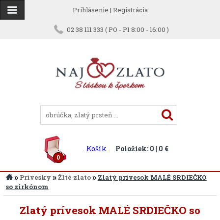
Prihlásenie
|
Registrácia
02 38 111 333 ( PO - PI 8:00 - 16:00 )
Košík
Položiek: 0 | 0 €
0
»
»
»
Prívesky
Žlté zlato
Zlatý prívesok MALÉ SRDIEČKO
so zirkónom
Zlatý prívesok MALÉ SRDIEČKO so