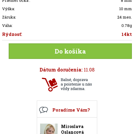
Priemer očka :
8 mm
Výška:
10 mm
Záruka:
24 mes.
Váha:
0.78g
Rýdzosť:
14kt
Do košíka
Dátum doručenia:
11.08
Poradíme Vám?
Miroslava
Oslancová