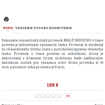
POPIS
VRÁTENIE TOVARU
HODNOTENIE
Dokonale romantický zlatý prívesok MALÉ SRDIEČKO v tvare
prsteňa je jedinečným vyznaním lásky. Prívesok je vyrobený
zo 14 karátového žltého zlata s povrchovou úpravou vysokého
lesku. Prívesok v tvare prsteňa so srdiečkom, ktroý je
dekorovaný s krásnym čírym zirkónom bude nádherným
darčekom nielen pre vyznanie citov. Šírka prívesku je 10
mm a priemer očka prívesku je 8 mm.
169 €
0x