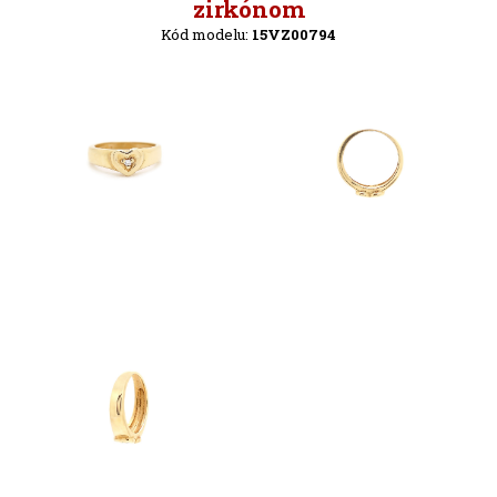
Späť
zirkónom
Kód modelu:
15VZ00794