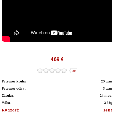
469 €
0x
Priemer kruhu:
20 mm
Priemer očka :
3 mm
Záruka:
24 mes.
Váha:
2.35g
Rýdzosť:
14kt