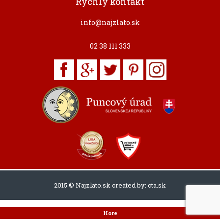
Rýchly kontakt
info@najzlato.sk
02 38 111 333
2015 © Najzlato.sk created by:
cta.sk
Hore