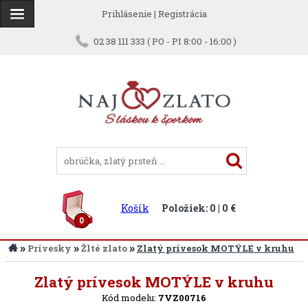
Prihlásenie
|
Registrácia
02 38 111 333 ( PO - PI 8:00 - 16:00 )
Košík
Položiek: 0 | 0 €
0
»
»
»
Prívesky
Žlté zlato
Zlatý prívesok MOTÝLE v kruhu
Späť
Zlatý prívesok MOTÝLE v kruhu
Kód modelu:
7VZ00716