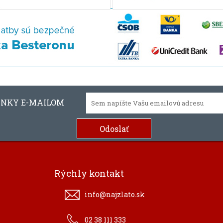
INKY E-MAILOM
Rýchly kontakt
info@najzlato.sk
02 38 111 333