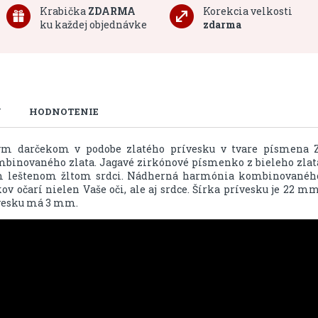
Krabička
ZDARMA
Korekcia velkosti
ku každej objednávke
zdarma
U
HODNOTENIE
nym darčekom v podobe zlatého prívesku v tvare písmena Z
mbinovaného zlata. Jagavé zirkónové písmenko z bieleho zlat
om leštenom žltom srdci. Nádherná harmónia kombinovanéh
v očarí nielen Vaše oči, ale aj srdce. Šírka prívesku je 22 mm
ívesku má 3 mm.