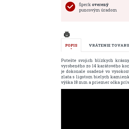
Šperk
overený
puncovým úradom
POPIS
VRÁTENIE TOVAR
Potešte svojich blízkych krás
vyrobeného zo 14 karátového ko
je dokonale osadené vo vysok
zlata s ligotom bielych kamienko
výška 18 mm a priemer očka pr