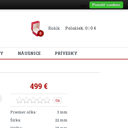
Povoliť cookies
Košík
Položiek: 0 | 0 €
0
Y
NÁUŠNICE
PRÍVESKY
499 €
0x
Priemer očka :
3 mm
Šírka:
22 mm