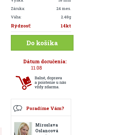
Výška:
18 mm
Záruka:
24 mes.
Váha:
2.48g
Rýdzosť:
14kt
Do košíka
Dátum doručenia:
11.08
Poradíme Vám?
Miroslava
Oslancová