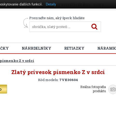
oskytovanie ďalších funkcií.
Detaily
02 38 111 333 ( PO - PI 8:00 - 16:00 )
Prezraďte nám, aký šperk hľadáte
ÚČKY
NÁHRDELNÍKY
RETIAZKY
NÁRAMK
 písmenko Z v srdci
Zlatý prívesok písmenko Z v srdci
Kód modelu:
7VK00604
Reálna fotografia
produktu