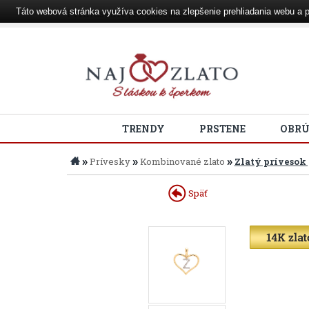
Táto webová stránka využíva cookies na zlepšenie prehliadania webu a p
Prihlásenie
|
Registrácia
TRENDY
PRSTENE
OBR
»
»
»
Prívesky
Kombinované zlato
Zlatý prívesok
Späť