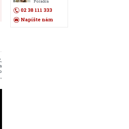
Poradca
02 38 111 333
Napíšte nám
,
a
o
,