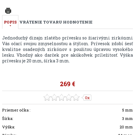
POPIS
VRÁTENIE TOVARU
HODNOTENIE
Jednoduchý dizajn zlatého prívesku so žiarivými zirkónmi
Vás očarí svojou zmyselnosťou a štýlom. Prívesok zdobí šesť
kvalitne osadených zirkónov s použitou úpravou vysokého
lesku. Vhodný ako darček pre akúkoľvek príležitosť. Výška
prívesku je 20 mm, šírka 3 mm.
269 €
0x
Priemer očka :
5 mm
Šírka:
3 mm
Výška:
20 mm