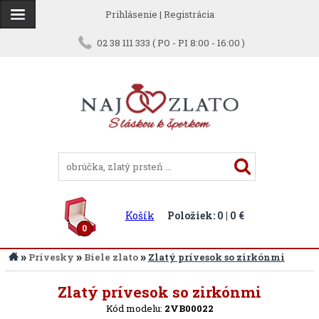
Prihlásenie
|
Registrácia
02 38 111 333 ( PO - PI 8:00 - 16:00 )
Košík
Položiek: 0 | 0 €
0
»
»
»
Prívesky
Biele zlato
Zlatý prívesok so zirkónmi
Späť
Zlatý prívesok so zirkónmi
Kód modelu:
2VB00022