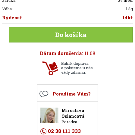
Záruka:
24 mes.
Váha:
1.3g
Rýdzosť:
14kt
Do košíka
Dátum doručenia:
11.08
Poradíme Vám?
Miroslava
Oslancová
Poradca
02 38 111 333