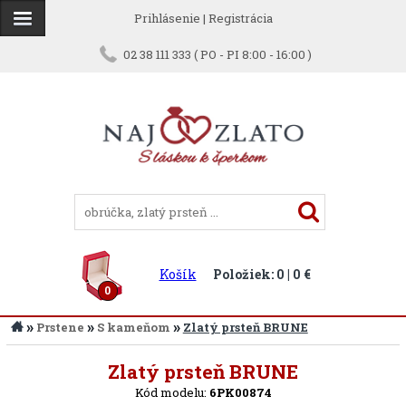
Prihlásenie
|
Registrácia
02 38 111 333 ( PO - PI 8:00 - 16:00 )
Košík
Položiek: 0 | 0 €
0
»
»
»
Prstene
S kameňom
Zlatý prsteň BRUNE
Späť
Zlatý prsteň BRUNE
Kód modelu:
6PK00874