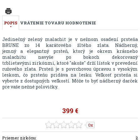
POPIS
VRÁTENIE TOVARU
HODNOTENIE
Jedinečný zelený malachit je v nežnom osadení prsteňa
BRUNE zo 14 karátového žltého zlata. Nádherný,
jemný a elegantný prsteň, ktorý je okrem krásneho
malachitu navyše po bokoch dekorovaný
trblietavými zirkónmi, ktoré "akože" drží lístok v prevedení
ružového zlata. Prsteň je s povrchovou úpravou s vysokým
leskom, čo prsteňu pridáva na lesku. Veľkosť prsteňa si
vyberte z dostupných veľkostí. Môže to byť nádherný darček
pre vaše nežné polovičky.
399 €
0x
Priemer zirkónu:
2