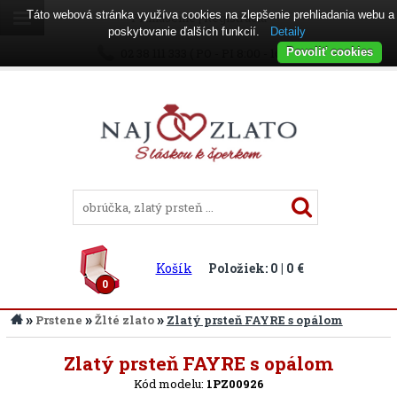
Táto webová stránka využíva cookies na zlepšenie prehliadania webu a
Prihlásenie
|
Registrácia
poskytovanie ďalších funkcií.
Detaily
02 38 111 333 ( PO - PI 8:00 - 16:00 )
Povoliť cookies
Košík
Položiek: 0 | 0 €
0
»
»
»
Prstene
Žlté zlato
Zlatý prsteň FAYRE s opálom
Späť
Zlatý prsteň FAYRE s opálom
Kód modelu:
1PZ00926