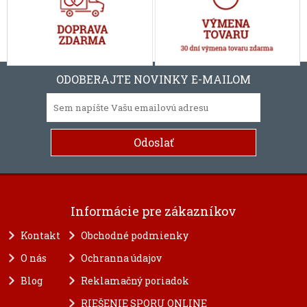
ODOBERAJTE NOVINKY E-MAILOM
Informácie pre zákazníkov
Kontakt
Obchodné podmienky
O nás
Ochranna údajov
Blog
Reklamačný poriadok
RIEŠENIE SPORU ONLINE