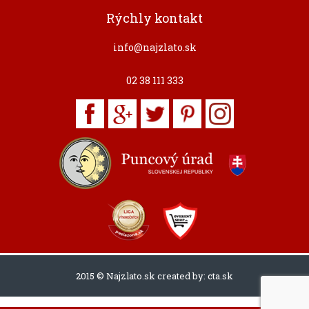
Rýchly kontakt
info@najzlato.sk
02 38 111 333
2015 © Najzlato.sk created by:
cta.sk