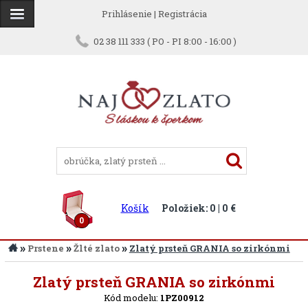
Prihlásenie
|
Registrácia
02 38 111 333 ( PO - PI 8:00 - 16:00 )
Košík
Položiek: 0 | 0 €
0
»
»
»
Prstene
Žlté zlato
Zlatý prsteň GRANIA so zirkónmi
Späť
Zlatý prsteň GRANIA so zirkónmi
Kód modelu:
1PZ00912