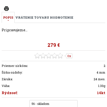
POPIS
VRÁTENIE TOVARU
HODNOTENIE
Pripravujeme...
279 €
0x
Priemer zirkónu:
2
Šírka ozdoby:
4 mm
Záruka:
24 mes.
Váha:
1.33g
Rýdzosť:
14kt
56 - skladom