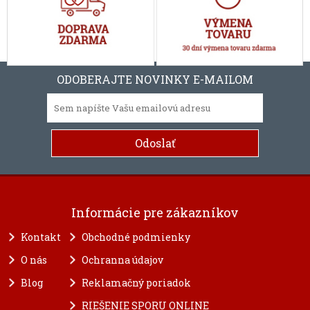
ODOBERAJTE NOVINKY E-MAILOM
Informácie pre zákazníkov
Kontakt
Obchodné podmienky
O nás
Ochranna údajov
Blog
Reklamačný poriadok
RIEŠENIE SPORU ONLINE