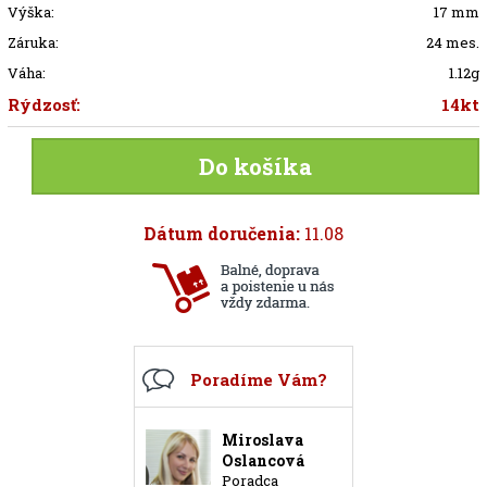
Výška:
17 mm
Záruka:
24 mes.
Váha:
1.12g
Rýdzosť:
14kt
Do košíka
Dátum doručenia:
11.08
Poradíme Vám?
Miroslava
Oslancová
Poradca