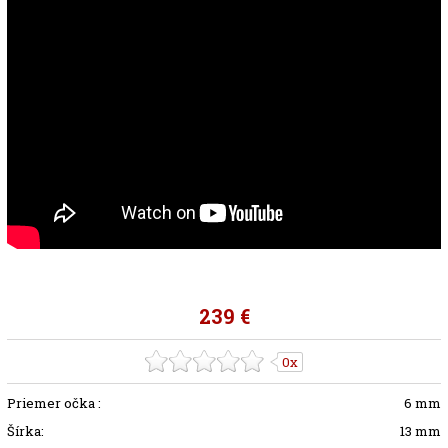
239 €
0x
Priemer očka :
6 mm
Šírka:
13 mm