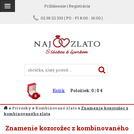
Prihlásenie
|
Registrácia
02 38 111 333 ( PO - PI 8:00 - 16:00 )
Košík
Položiek: 0 | 0 €
0
»
»
»
Prívesky
Kombinované zlato
Znamenie kozorožec z
kombinovaného zlata
Znamenie kozorožec z kombinovaného