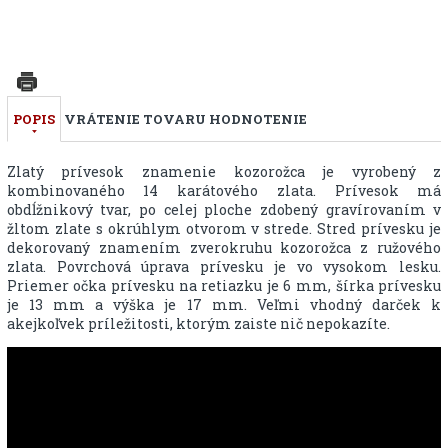
POPIS
VRÁTENIE TOVARU
HODNOTENIE
Zlatý prívesok znamenie kozorožca je vyrobený z
kombinovaného 14 karátového zlata. Prívesok má
obdĺžnikový tvar, po celej ploche zdobený gravírovaním v
žltom zlate s okrúhlym otvorom v strede. Stred prívesku je
dekorovaný znamením zverokruhu kozorožca z ružového
zlata. Povrchová úprava prívesku je vo vysokom lesku.
Priemer očka prívesku na retiazku je 6 mm, šírka prívesku
je 13 mm a výška je 17 mm. Veľmi vhodný darček k
akejkoľvek príležitosti, ktorým zaiste nič nepokazíte.